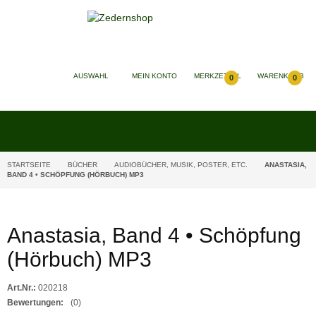
SUCHEN
AUSWAHL
MEIN KONTO
MERKZETTEL
WARENKORB
0
0
STARTSEITE
BÜCHER
AUDIOBÜCHER, MUSIK, POSTER, ETC.
ANASTASIA,
BAND 4 • SCHÖPFUNG (HÖRBUCH) MP3
Anastasia, Band 4 • Schöpfung
(Hörbuch) MP3
Art.Nr.:
020218
Bewertungen:
(0)