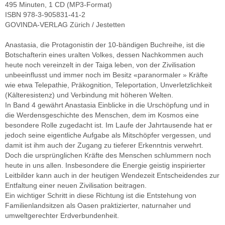
495 Minuten, 1 CD (MP3-Format)
ISBN 978-3-905831-41-2
GOVINDA-VERLAG Zürich / Jestetten
Anastasia, die Protagonistin der 10-bändigen Buchreihe, ist die
Botschafterin eines uralten Volkes, dessen Nachkommen auch
heute noch vereinzelt in der Taiga leben, von der Zivilisation
unbeeinflusst und immer noch im Besitz «paranormaler » Kräfte
wie etwa Telepathie, Präkognition, Teleportation, Unverletzlichkeit
(Kälteresistenz) und Verbindung mit höheren Welten.
In Band 4 gewährt Anastasia Einblicke in die Urschöpfung und in
die Werdensgeschichte des Menschen, dem im Kosmos eine
besondere Rolle zugedacht ist. Im Laufe der Jahrtausende hat er
jedoch seine eigentliche Aufgabe als Mitschöpfer vergessen, und
damit ist ihm auch der Zugang zu tieferer Erkenntnis verwehrt.
Doch die ursprünglichen Kräfte des Menschen schlummern noch
heute in uns allen. Insbesondere die Energie geistig inspirierter
Leitbilder kann auch in der heutigen Wendezeit Entscheidendes zur
Entfaltung einer neuen Zivilisation beitragen.
Ein wichtiger Schritt in diese Richtung ist die Entstehung von
Familienlandsitzen als Oasen praktizierter, naturnaher und
umweltgerechter Erdverbundenheit.