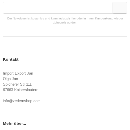
Der Newsletter ist kostenlos und kann jederzeit hier oder in Ihrem Kundenkonto wieder
abbestellt werden.
Kontakt
Import Export Jan
Olga Jan
Spicherer Str 111
67663 Kaiserslautern
info@zedernshop.com
Mehr über...