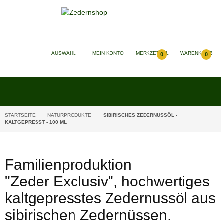
SUCHEN
AUSWAHL
MEIN KONTO
MERKZETTEL
WARENKORB
0
0
STARTSEITE
NATURPRODUKTE
SIBIRISCHES ZEDERNUSSÖL -
KALTGEPRESST - 100 ML
Familienproduktion
"Zeder Exclusiv", hochwertiges
kaltgepresstes Zedernussöl aus
sibirischen Zedernüssen.